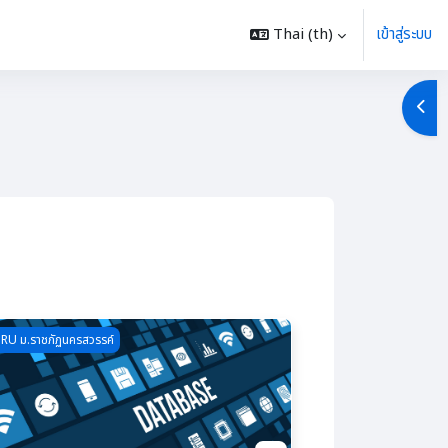
Thai ‎(th)‎
เข้าสู่ระบบ
Ope
ชา
rse image 3242102 ระบบฐานข้อมูลเพื่องานธุรกิจ
RU ม.ราชภัฏนครสวรรค์