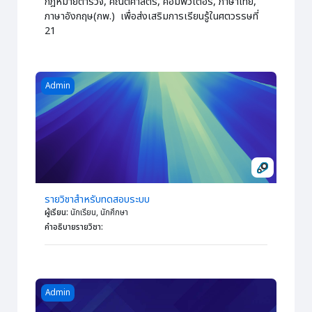
กฎหมายตำรวจ, คณิตศาสตร์, คอมพิวเตอร์, ภาษาไทย,
ภาษาอังกฤษ(กพ.) เพื่อส่งเสริมการเรียนรู้ในศตวรรษที่
21
Course image รายวิชาสำหรับทดสอบระบบ
Admin
รายวิชาสำหรับทดสอบระบบ
ผู้เรียน
:
นักเรียน, นักศึกษา
คำอธิบายรายวิชา
:
Course image คู่มือการใช้งานระบบ KPRU MOOC
Admin