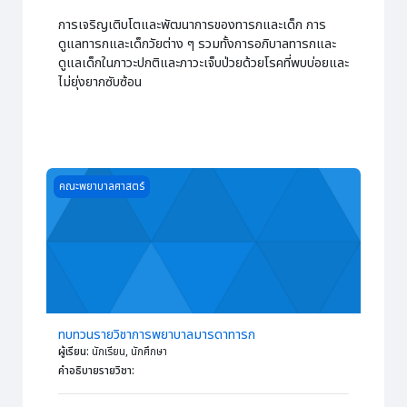
การเจริญเติบโตและพัฒนาการของทารกและเด็ก การ
ดูแลทารกและเด็กวัยต่าง ๆ
รวมทั้งการอภิบาลทารกและ
ดูแลเด็กในภาวะปกติและภาวะเจ็บป่วยด้วยโรคที่พบบ่อยและ
ไม่ยุ่งยากซับซ้อน
Course image ทบทวนรายวิชาการพยาบาลมารดาทารก
คณะพยาบาลศาสตร์
ทบทวนรายวิชาการพยาบาลมารดาทารก
ผู้เรียน
:
นักเรียน, นักศึกษา
คำอธิบายรายวิชา
: