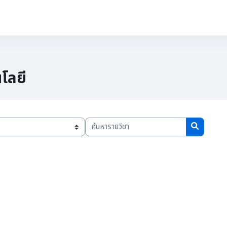
ลน์
👨‍🎓ผู้เรียน
👨‍🎓ผู้สอน
👤Admin
โลยี
ค้นหารายวิชา
ค้นหารายวิ