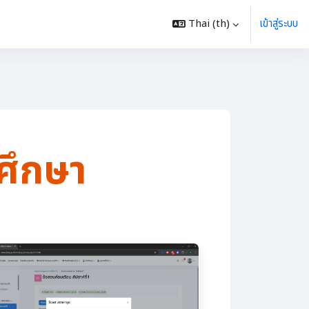
Thai ‎(th)‎
เข้าสู่ระบบ
กศึกษา