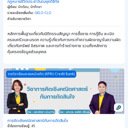
กฎหมายชีวิตประจำวันในยุคดิจิทัล
ผู้เรียน
:
นักเรียน, นักศึกษา
รายละเอียดเพิ่มเติม
:
GELO-CLO
คำอธิบายรายวิชา
:
หลักการพื้นฐานเกี่ยวกับนิติกรรมสัญญา การซื้อขาย การกู้ยืม ละเมิด
ครอบครัวและมรดก ความรู้เกี่ยวกับการกระทำความผิดอาญาในความผิด
เกี่ยวกับทรัพย์ อิสรภาพ และการทำร้ายร่างกาย รวมถึงหลักการ
คุ้มครองข้อมูลส่วนบุคคล
Course image การคิดเชิงคณิตศาสตร์กับการตัดสินใจ
รายวิชาเรียนสะสมหน่วยกิต (KPRU Credit Bank)
การคิดเชิงคณิตศาสตร์กับการตัดสินใจ
ชั่วโมงการเรียนรู้
:
45