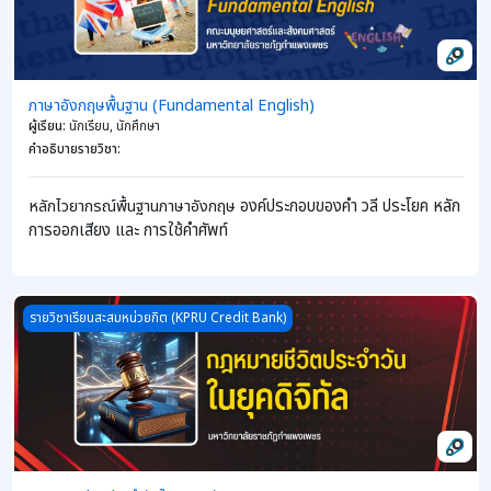
ภาษาอังกฤษพื้นฐาน (Fundamental English)
ผู้เรียน
:
นักเรียน, นักศึกษา
คำอธิบายรายวิชา
:
หลักไวยากรณ์พื้นฐานภาษาอังกฤษ
องค์ประกอบของคำ วลี ประโยค หลัก
การออกเสียง และ การใช้คำศัพท์
Course image กฎหมายชีวิตประจำวันในยุคดิจิทัล
รายวิชาเรียนสะสมหน่วยกิต (KPRU Credit Bank)