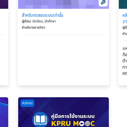
สำหรับทดสอบระบบเท่านั้น
คล
2
ผู้เรียน
:
นักเรียน, นักศึกษา
คำอธิบายรายวิชา
:
ผู้เ
คำอ
แห
ท้
ตำ
ภา
ศต
Course image คู่มือการใช้งานระบบ KPRU MOOC
Admin