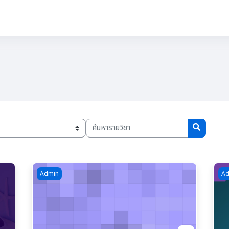
ลน์
👨‍🎓ผู้เรียน
👨‍🎓ผู้สอน
👤Admin
ค้นหารายวิชา
ค้นหารายวิ
Course image สำหรับทดสอบระบบเท่านั้น
Cou
Admin
Ad