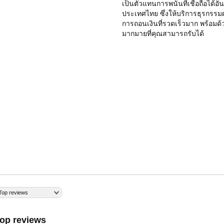
เป็นตัวแทนการพนันที่เชื่อถือได้อั
ประเทศไทย ซึ่งให้บริการธุรกรรม
การถอนเงินที่รวดเร็วมาก พร้อมด้
มากมายที่คุณสามารถรับได้
Top reviews
op reviews