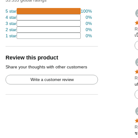
33.333 global ratings
5 star
100%
4 star
0%
3 star
0%
R
2 star
0%
เ
1 star
0%
Review this product
Share your thoughts with other customers
R
Write a customer review
u
R
ช