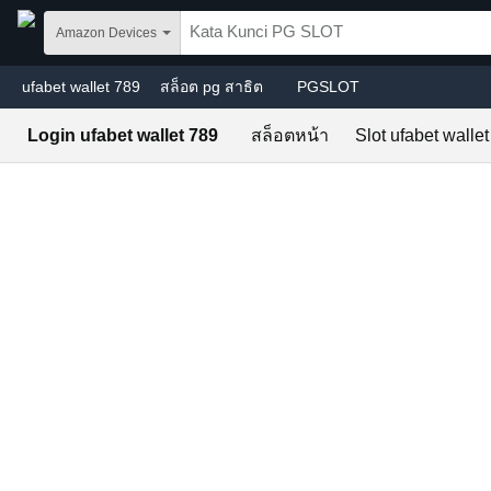
Skip to main content
Amazon Devices
ufabet wallet 789
สล็อต pg สาธิต
PGSLOT
Login ufabet wallet 789
สล็อตหน้า
Slot ufabet walle