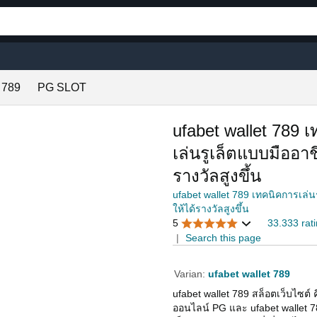
t 789
PG SLOT
ufabet wallet 789 
เล่นรูเล็ตแบบมืออาชี
รางวัลสูงขึ้น
ufabet wallet 789 เทคนิคการเล่นร
ให้ได้รางวัลสูงขึ้น
5
33.333 rat
|
Search this page
Varian:
ufabet wallet 789
ufabet wallet 789 สล็อตเว็บไซต์ 
ออนไลน์ PG และ ufabet wallet 78