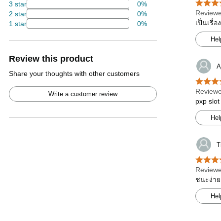
3 star
0%
Reviewe
2 star
0%
เป็นเรื่
1 star
0%
Hel
Review this product
A
Share your thoughts with other customers
Reviewe
Write a customer review
pxp slot
Hel
T
Reviewe
ชนะง่าย
Hel