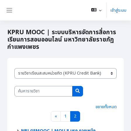
ข้ามไปที่เนื้อหาหลัก
เข้าสู่ระบบ
Side panel
KPRU MOOC | ระบบบริหารจัดการสื่อการ
เรียนการสอนออนไลน์ มหาวิทยาลัยราชภัฏ
กำแพงเพชร
ประเภทของรายวิชา
ค้นหารายวิชา
ค้นหารายวิชา
ขยายทั้งหมด
Previous page
หน้า 1
หน้า 2
«
1
2
NRJ GEMOOC | MOU 8 มรภ.ภาคเหนือ